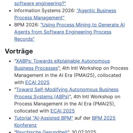
software engineering?"
Information Systems 2026:
"Agentic Business
Process Management"
BPM 2026:
"Using Process Mining to Generate AI
Agents from Software Engineering Process
Records"
Vorträge
"
XABPs: Towards eXplainable Autonomous
Business Processes
", 4th Intl Workshop on Process
Management in the AI Era (PMAI25), collocated
with
ECAI 2025
"
Toward Self-Modifying Autonomous Business
Process Systems (ABPs)
", 4th Intl Workshop on
Process Management in the AI Era (PMAI25),
collocated with
ECAI 2025
Tutorial "AI-Assisted BPM"
auf der
BPM 2025
Konferenz
"
Psychische Gesundheit
", 10.07.2025